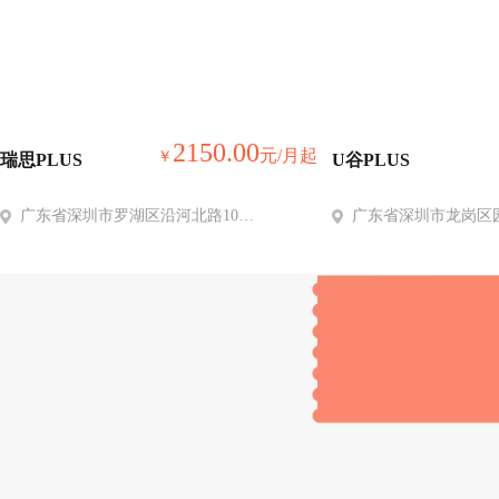
2150.00
元/月
起
￥
瑞思PLUS
U谷PLUS
广东省深圳市罗湖区沿河北路1002号瑞思国际大厦C座3楼
广东省深圳市龙岗区园山街道保安社区